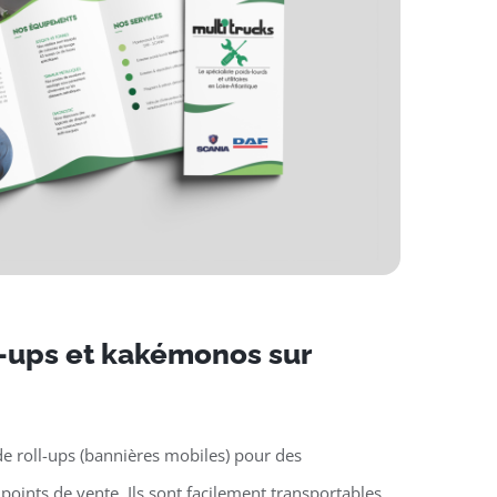
l-ups et kakémonos sur
e roll-ups (bannières mobiles) pour des
oints de vente. Ils sont facilement transportables