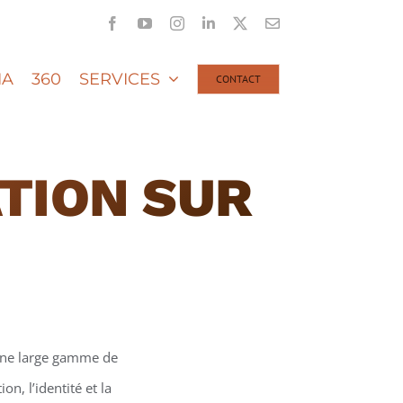
Facebook
YouTube
Instagram
LinkedIn
X
Email
IA
360
SERVICES
CONTACT
TION SUR
une large gamme de
n, l’identité et la