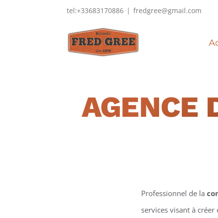
Passer
tel:+33683170886
|
fredgree@gmail.com
au
contenu
Ac
AGENCE 
Professionnel de la
co
services visant à créer