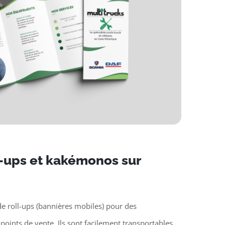
l-ups et kakémonos sur
e roll-ups (bannières mobiles) pour des
oints de vente. Ils sont facilement transportables