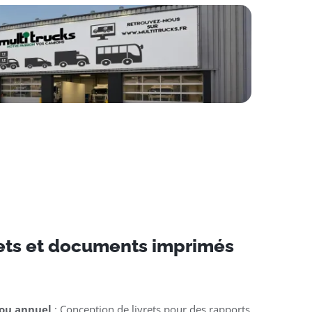
rets et documents imprimés
l
 ou annuel
: Conception de livrets pour des rapports