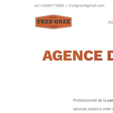
Passer
tel:+33683170886
|
fredgree@gmail.com
au
contenu
Ac
AGENCE 
Professionnel de la
co
services visant à créer