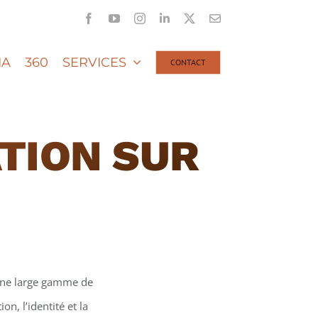
Facebook
YouTube
Instagram
LinkedIn
X
Email
IA
360
SERVICES
CONTACT
TION SUR
une large gamme de
n, l’identité et la