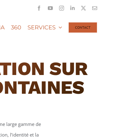
Facebook
YouTube
Instagram
LinkedIn
X
Email
IA
360
SERVICES
CONTACT
TION SUR
NTAINES
une large gamme de
n, l’identité et la