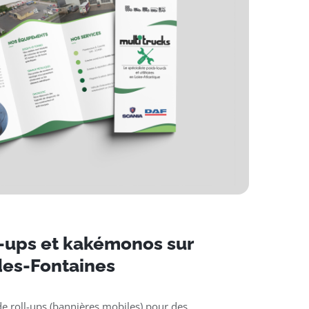
l-ups et kakémonos sur
es-Fontaines
e roll-ups (bannières mobiles) pour des