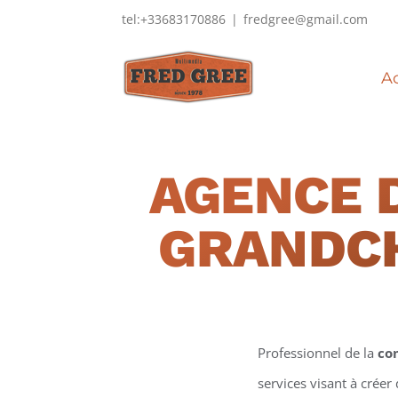
Passer
tel:+33683170886
|
fredgree@gmail.com
au
contenu
Ac
AGENCE 
GRANDC
Professionnel de la
co
services visant à créer