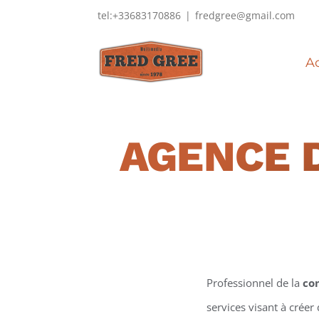
Passer
tel:+33683170886
|
fredgree@gmail.com
au
contenu
Ac
AGENCE 
Professionnel de la
co
services visant à créer