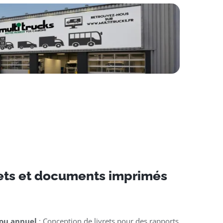
rets et documents imprimés
 ou annuel
: Conception de livrets pour des rapports