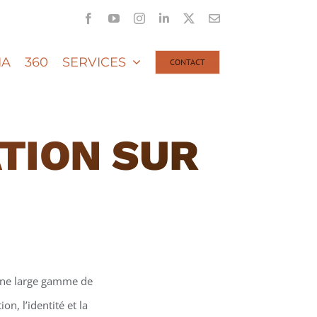
Facebook
YouTube
Instagram
LinkedIn
X
Email
IA
360
SERVICES
CONTACT
TION SUR
une large gamme de
n, l’identité et la