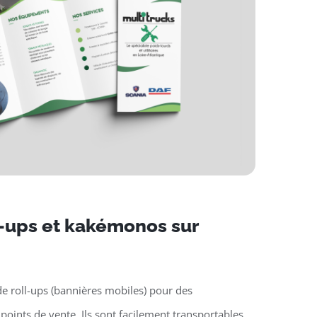
l-ups et kakémonos sur
e roll-ups (bannières mobiles) pour des
oints de vente. Ils sont facilement transportables