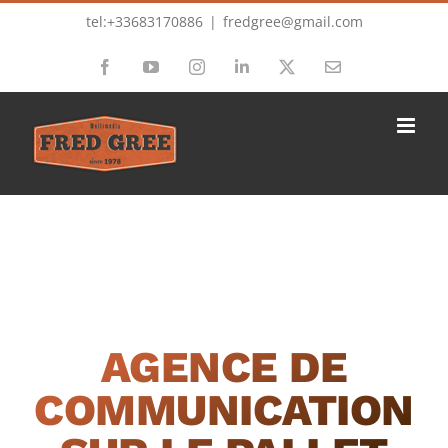
Passer
tel:+33683170886
|
fredgree@gmail.com
au
Facebook
YouTube
Instagram
LinkedIn
X
Email
contenu
AGENCE DE
COMMUNICATION