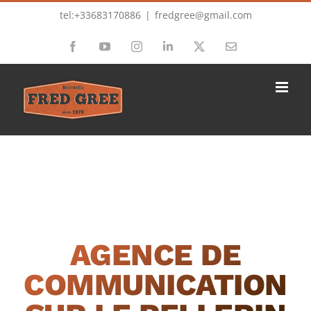
Passer
tel:+33683170886
|
fredgree@gmail.com
au
Facebook
YouTube
Instagram
LinkedIn
X
Email
contenu
AGENCE DE
COMMUNICATION