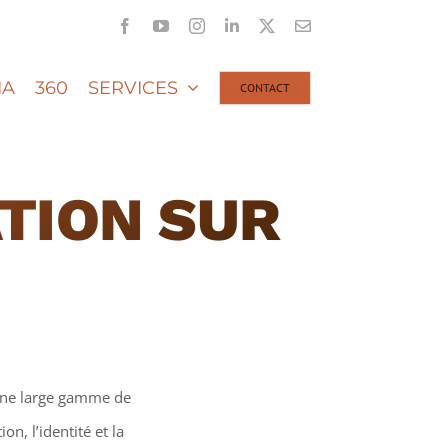
Facebook
YouTube
Instagram
LinkedIn
X
Email
IA
360
SERVICES
CONTACT
TION SUR
une large gamme de
n, l’identité et la