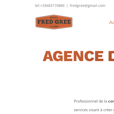
Passer
tel:+33683170886
|
fredgree@gmail.com
au
contenu
Ac
AGENCE 
Professionnel de la
co
services visant à créer