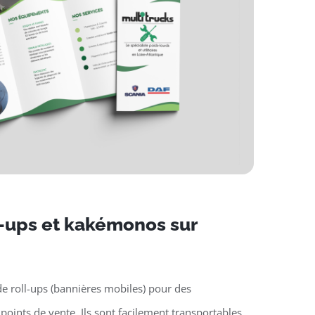
l-ups et kakémonos sur
n
e roll-ups (bannières mobiles) pour des
oints de vente. Ils sont facilement transportables