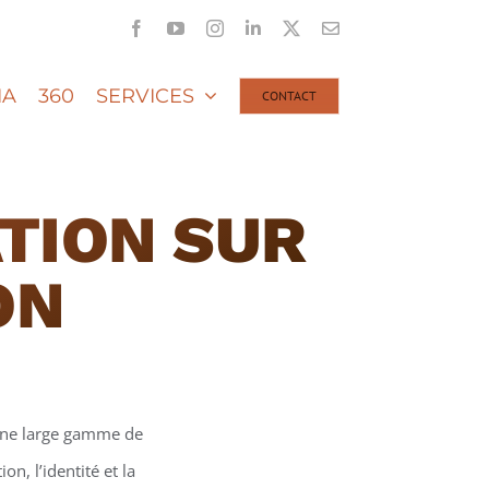
Facebook
YouTube
Instagram
LinkedIn
X
Email
IA
360
SERVICES
CONTACT
TION SUR
ON
une large gamme de
n, l’identité et la