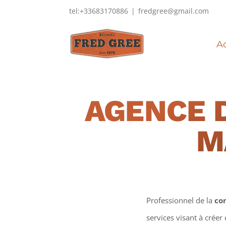
Passer
tel:+33683170886
|
fredgree@gmail.com
au
contenu
Ac
AGENCE 
M
Professionnel de la
co
services visant à créer