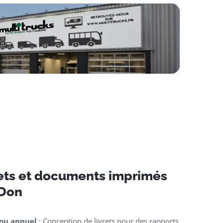
rets et documents imprimés
-Don
 ou annuel
: Conception de livrets pour des rapports