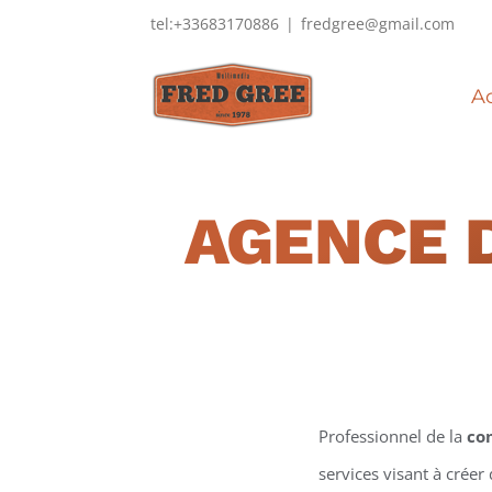
Passer
tel:+33683170886
|
fredgree@gmail.com
au
contenu
Ac
AGENCE 
Professionnel de la
co
services visant à créer