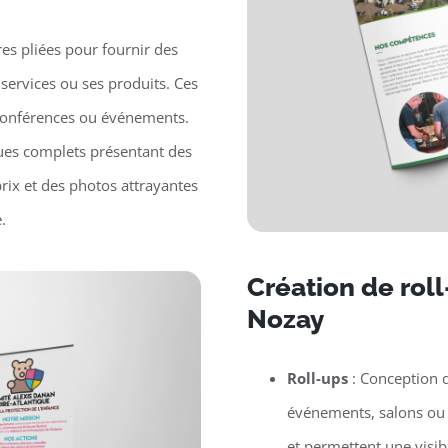
es pliées pour fournir des
 services ou ses produits. Ces
, conférences ou événements.
ues complets présentant des
prix et des photos attrayantes
.
Création de rol
Nozay
Roll-ups
: Conception d
événements, salons ou p
et permettent une visib