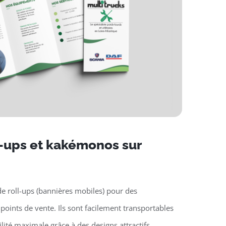
l-ups et kakémonos sur
e roll-ups (bannières mobiles) pour des
oints de vente. Ils sont facilement transportables
ilité maximale grâce à des designs attractifs.