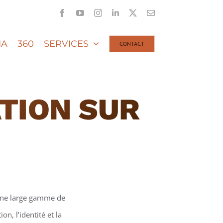
Facebook
YouTube
Instagram
LinkedIn
X
Email
IA
360
SERVICES
CONTACT
TION SUR
une large gamme de
n, l’identité et la