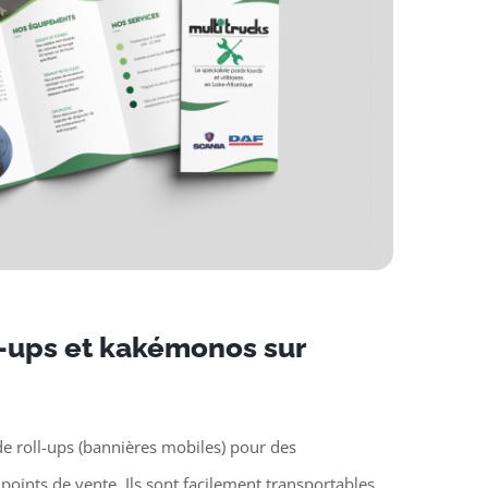
l-ups et kakémonos sur
e roll-ups (bannières mobiles) pour des
oints de vente. Ils sont facilement transportables