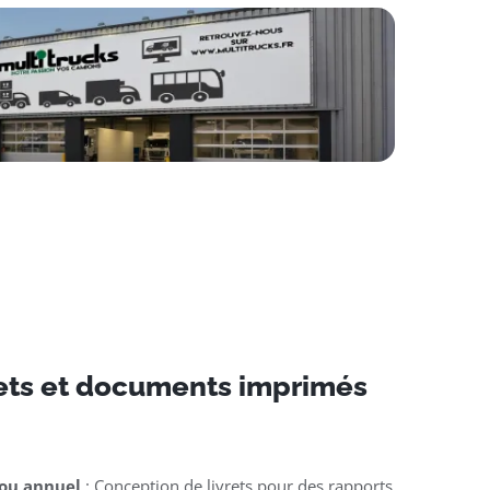
rets et documents imprimés
 ou annuel
: Conception de livrets pour des rapports