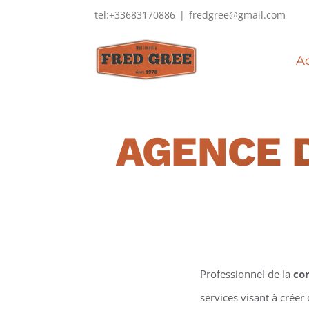
Passer
tel:+33683170886
|
fredgree@gmail.com
au
contenu
Ac
AGENCE 
Professionnel de la
co
services visant à créer