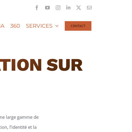
Facebook
YouTube
Instagram
LinkedIn
X
Email
IA
360
SERVICES
CONTACT
TION SUR
une large gamme de
n, l’identité et la