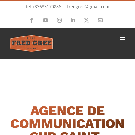
Passer
tel:+33683170886
|
fredgree@gmail.com
au
Facebook
YouTube
Instagram
LinkedIn
X
Email
contenu
AGENCE DE
COMMUNICATION