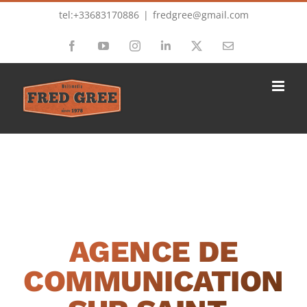
Passer
tel:+33683170886
|
fredgree@gmail.com
au
Facebook
YouTube
Instagram
LinkedIn
X
Email
contenu
AGENCE DE
COMMUNICATION