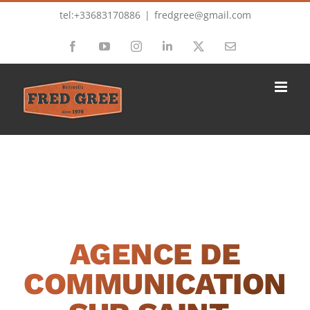
Passer
tel:+33683170886
|
fredgree@gmail.com
au
Facebook
YouTube
Instagram
LinkedIn
X
Email
contenu
AGENCE DE
COMMUNICATION