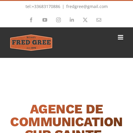
Passer
tel:+33683170886
|
fredgree@gmail.com
au
Facebook
YouTube
Instagram
LinkedIn
X
Email
contenu
AGENCE DE
COMMUNICATION