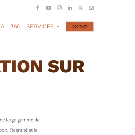
Facebook
YouTube
Instagram
LinkedIn
X
Email
IA
360
SERVICES
CONTACT
TION SUR
une large gamme de
n, l’identité et la