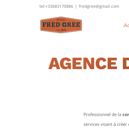
Passer
tel:+33683170886
|
fredgree@gmail.com
au
contenu
Ac
AGENCE 
Professionnel de la
co
services visant à créer