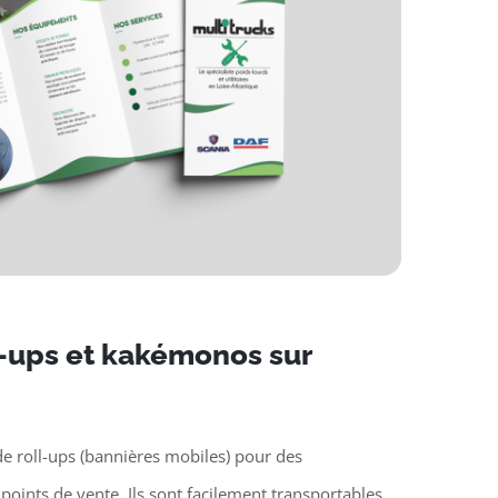
l-ups et kakémonos sur
e roll-ups (bannières mobiles) pour des
oints de vente. Ils sont facilement transportables