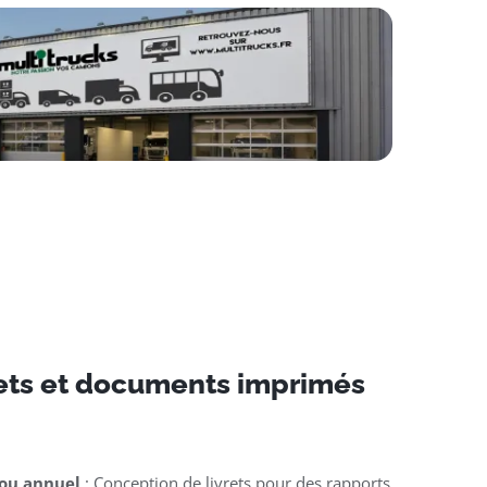
rets et documents imprimés
 ou annuel
: Conception de livrets pour des rapports