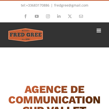
Passer
tel:+33683170886
|
fredgree@gmail.com
au
Facebook
YouTube
Instagram
LinkedIn
X
Email
contenu
AGENCE DE
COMMUNICATION