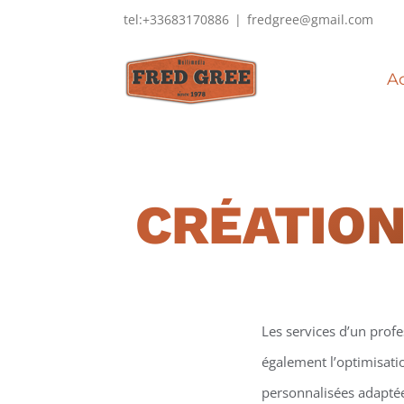
Passer
tel:+33683170886
|
fredgree@gmail.com
au
contenu
Ac
CRÉATION
Les services d’un prof
également l’optimisati
personnalisées adaptées