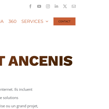
Facebook
YouTube
Instagram
LinkedIn
X
Email
IA
360
SERVICES
CONTACT
T ANCENIS
nternet. Ils incluent
e solutions
ise ou un grand projet,