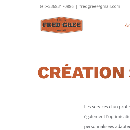
Passer
tel:+33683170886
|
fredgree@gmail.com
au
contenu
Ac
CRÉATION
Les services d’un prof
également l’optimisati
personnalisées adaptées