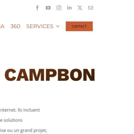
Facebook
YouTube
Instagram
LinkedIn
X
Email
IA
360
SERVICES
CONTACT
T CAMPBON
nternet. Ils incluent
e solutions
ise ou un grand projet,