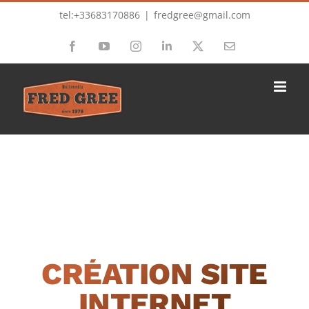
Passer
tel:+33683170886
|
fredgree@gmail.com
au
Facebook
YouTube
Instagram
LinkedIn
X
Email
contenu
CRÉATION SITE
INTERNET