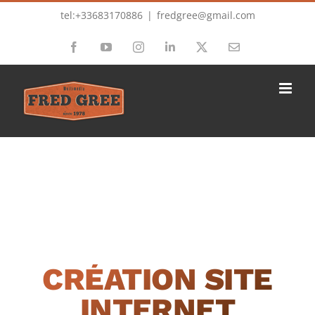
Passer
tel:+33683170886
|
fredgree@gmail.com
au
Facebook
YouTube
Instagram
LinkedIn
X
Email
contenu
CRÉATION SITE
INTERNET