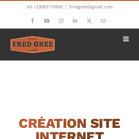
Passer
tel:+33683170886
|
fredgree@gmail.com
au
Facebook
YouTube
Instagram
LinkedIn
X
Email
contenu
CRÉATION SITE
INTERNET