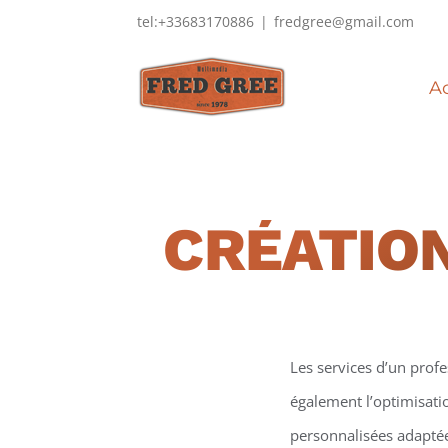
Passer
tel:+33683170886
|
fredgree@gmail.com
au
contenu
Ac
CRÉATION
Les services d’un prof
également l’optimisati
personnalisées adaptées