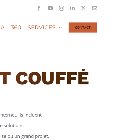
Facebook
YouTube
Instagram
LinkedIn
X
Email
IA
360
SERVICES
CONTACT
ET COUFFÉ
nternet. Ils incluent
e solutions
ise ou un grand projet,