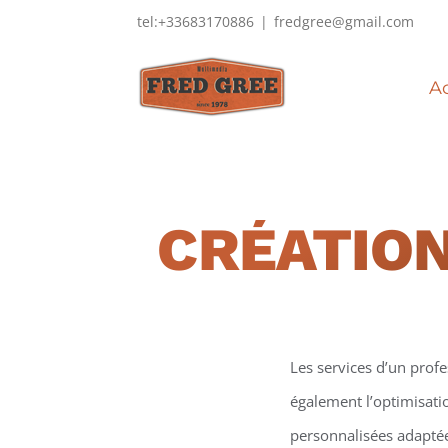
Passer
tel:+33683170886
|
fredgree@gmail.com
au
contenu
Ac
CRÉATION
Les services d’un prof
également l’optimisati
personnalisées adaptées