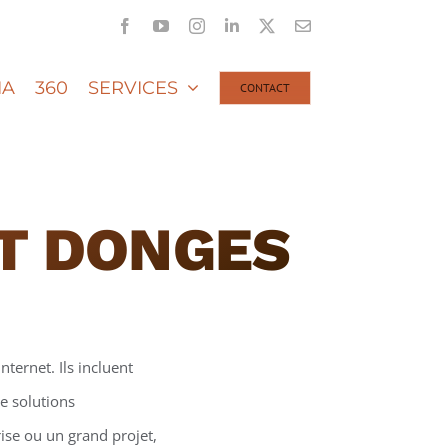
Facebook
YouTube
Instagram
LinkedIn
X
Email
IA
360
SERVICES
CONTACT
ET DONGES
nternet. Ils incluent
e solutions
ise ou un grand projet,