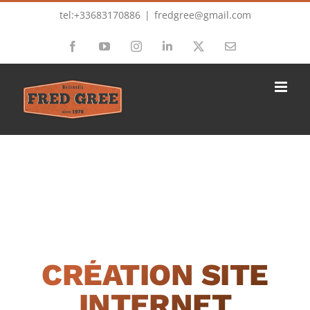
Passer
tel:+33683170886
|
fredgree@gmail.com
au
Facebook
YouTube
Instagram
LinkedIn
X
Email
contenu
CRÉATION SITE
INTERNET