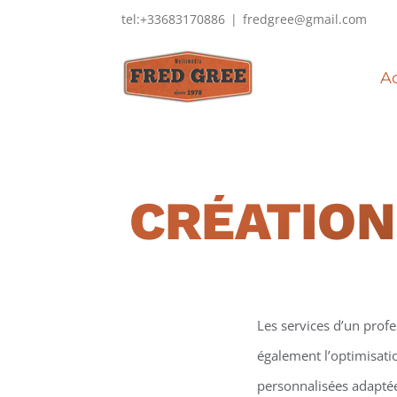
Passer
tel:+33683170886
|
fredgree@gmail.com
au
contenu
Ac
CRÉATION
Les services d’un prof
également l’optimisati
personnalisées adaptées