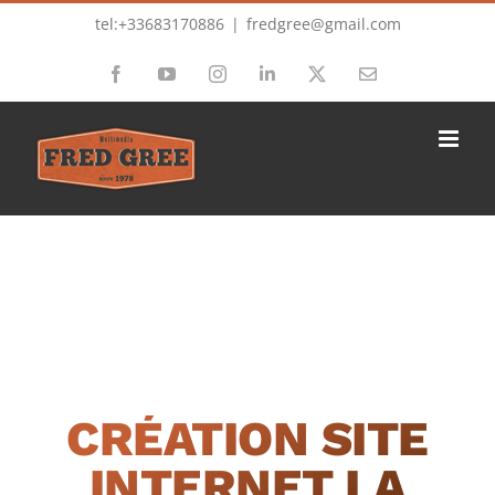
Passer
tel:+33683170886
|
fredgree@gmail.com
au
Facebook
YouTube
Instagram
LinkedIn
X
Email
contenu
CRÉATION SITE
INTERNET LA