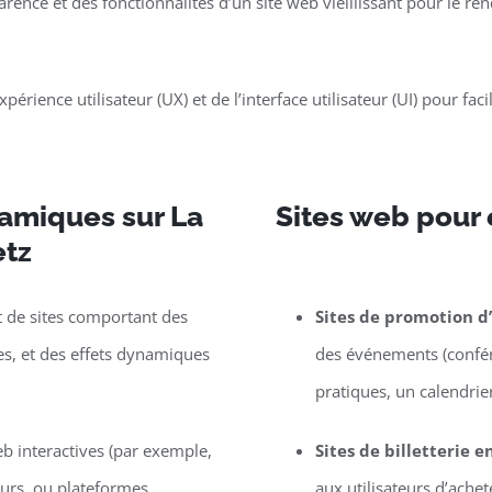
parence et des fonctionnalités d’un site web vieillissant pour le 
périence utilisateur (UX) et de l’interface utilisateur (UI) pour faci
namiques sur La
Sites web pour
etz
de sites comportant des
Sites de promotion 
les, et des effets dynamiques
des événements (confére
pratiques, un calendrier,
eb interactives (par exemple,
Sites de billetterie e
eurs, ou plateformes
aux utilisateurs d’ache