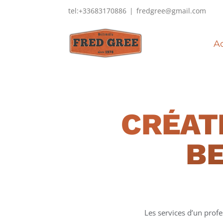
Passer
tel:+33683170886
|
fredgree@gmail.com
au
contenu
Ac
CRÉAT
BE
Les services d’un prof