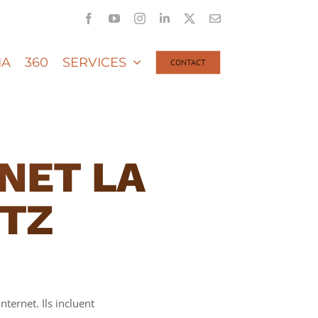
Facebook
YouTube
Instagram
LinkedIn
X
Email
IA
360
SERVICES
CONTACT
NET LA
ETZ
nternet. Ils incluent