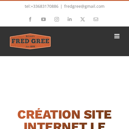
Passer
tel:+33683170886
|
fredgree@gmail.com
au
Facebook
YouTube
Instagram
LinkedIn
X
Email
contenu
CRÉATION SITE
INTERNET LE