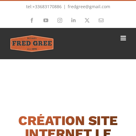
Passer
tel:+33683170886
|
fredgree@gmail.com
au
Facebook
YouTube
Instagram
LinkedIn
X
Email
contenu
CRÉATION SITE
INTERNET LE