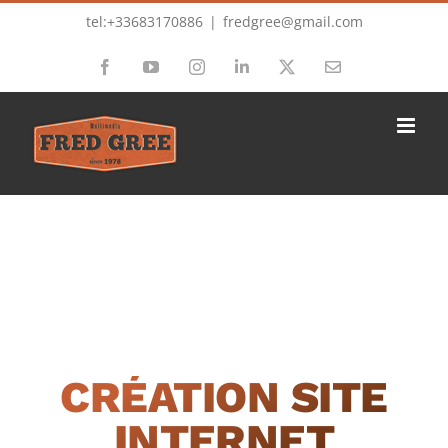
Passer
tel:+33683170886
|
fredgree@gmail.com
au
Facebook
YouTube
Instagram
LinkedIn
X
Email
contenu
CRÉATION SITE
INTERNET