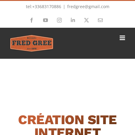
Passer
tel:+33683170886
|
fredgree@gmail.com
au
Facebook
YouTube
Instagram
LinkedIn
X
Email
contenu
CRÉATION SITE
INTERNET