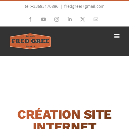
Passer
tel:+33683170886
|
fredgree@gmail.com
au
Facebook
YouTube
Instagram
LinkedIn
X
Email
contenu
CRÉATION SITE
INTERNET