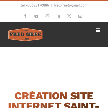
Passer
tel:+33683170886
|
fredgree@gmail.com
au
Facebook
YouTube
Instagram
LinkedIn
X
Email
contenu
CRÉATION SITE
INTERNET SAINT-