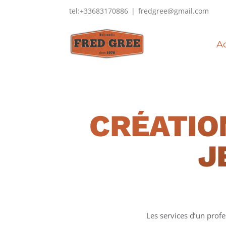
Passer
tel:+33683170886
|
fredgree@gmail.com
au
contenu
Ac
CRÉATIO
J
Les services d’un prof