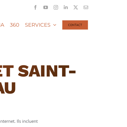
Facebook
YouTube
Instagram
LinkedIn
X
Email
IA
360
SERVICES
CONTACT
T SAINT-
AU
nternet. Ils incluent