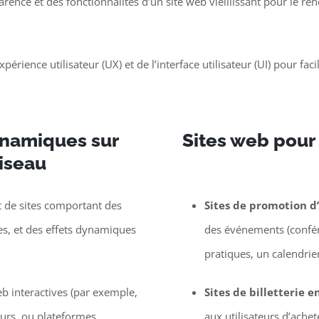
parence et des fonctionnalités d’un site web vieillissant pour le 
périence utilisateur (UX) et de l’interface utilisateur (UI) pour faci
dynamiques sur
Sites web pour
iseau
de sites comportant des
Sites de promotion 
les, et des effets dynamiques
des événements (confére
pratiques, un calendrier,
eb interactives (par exemple,
Sites de billetterie e
eurs, ou plateformes
aux utilisateurs d’ache