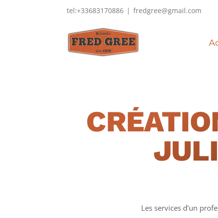
Passer
tel:+33683170886
|
fredgree@gmail.com
au
contenu
Ac
CRÉATIO
JUL
Les services d’un prof