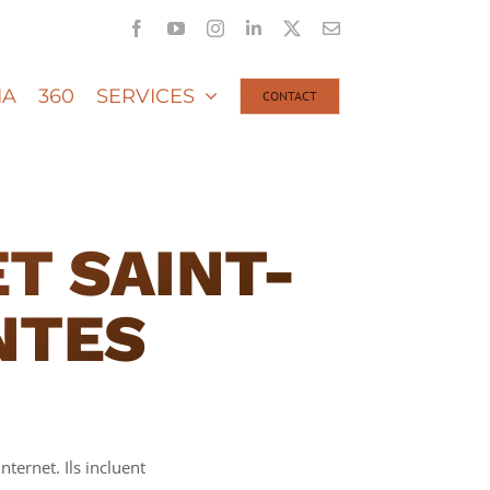
Facebook
YouTube
Instagram
LinkedIn
X
Email
IA
360
SERVICES
CONTACT
T SAINT-
NTES
nternet. Ils incluent