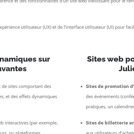
parence et des fonctionnalités d’un site web vieillissant pour le 
périence utilisateur (UX) et de l’interface utilisateur (UI) pour faci
dynamiques sur
Sites web p
uvantes
Jul
de sites comportant des
Sites de promotion 
les, et des effets dynamiques
des événements (confére
pratiques, un calendrier,
eb interactives (par exemple,
Sites de billetterie e
eurs, ou plateformes
aux utilisateurs d’ache