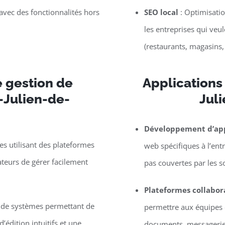
vec des fonctionnalités hors
SEO local
: Optimisatio
les entreprises qui veu
(restaurants, magasins,
 gestion de
Applications
-Julien-de-
Jul
Développement d’app
s utilisant des plateformes
web spécifiques à l’entr
eurs de gérer facilement
pas couvertes par les s
Plateformes collabor
e de systèmes permettant de
permettre aux équipes d
’édition intuitifs et une
documents, messagerie, 