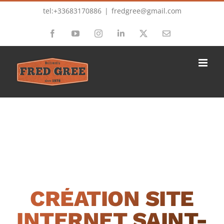
Passer
tel:+33683170886
|
fredgree@gmail.com
au
Facebook
YouTube
Instagram
LinkedIn
X
Email
contenu
CRÉATION SITE
INTERNET SAINT-