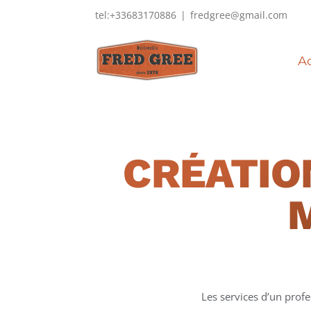
Passer
tel:+33683170886
|
fredgree@gmail.com
au
contenu
Ac
CRÉATIO
Les services d’un prof