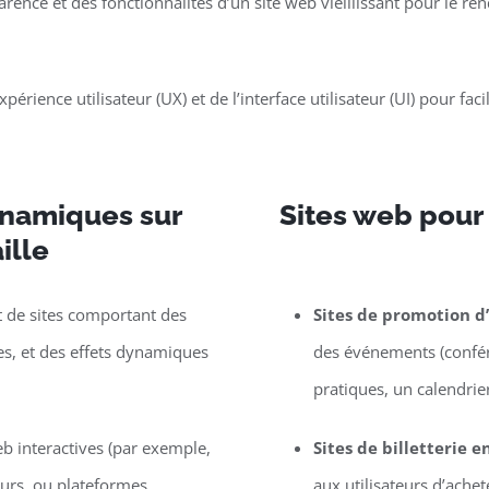
parence et des fonctionnalités d’un site web vieillissant pour le 
périence utilisateur (UX) et de l’interface utilisateur (UI) pour faci
dynamiques sur
Sites web pour
ille
de sites comportant des
Sites de promotion 
les, et des effets dynamiques
des événements (confére
pratiques, un calendrier,
eb interactives (par exemple,
Sites de billetterie e
eurs, ou plateformes
aux utilisateurs d’ache