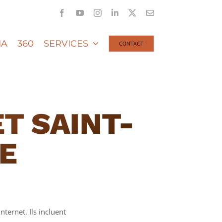
Facebook
YouTube
Instagram
LinkedIn
X
Email
IA
360
SERVICES
CONTACT
T SAINT-
E
nternet. Ils incluent