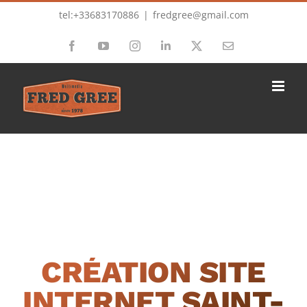
Passer
tel:+33683170886
|
fredgree@gmail.com
au
Facebook
YouTube
Instagram
LinkedIn
X
Email
contenu
CRÉATION SITE
INTERNET SAINT-