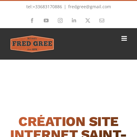
Passer
tel:+33683170886
|
fredgree@gmail.com
au
Facebook
YouTube
Instagram
LinkedIn
X
Email
contenu
CRÉATION SITE
INTERNET SAINT-