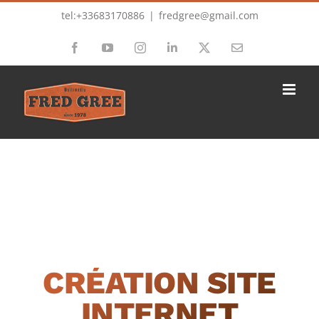
Passer
tel:+33683170886
|
fredgree@gmail.com
au
Facebook
YouTube
Instagram
LinkedIn
X
Email
contenu
CRÉATION SITE
INTERNET