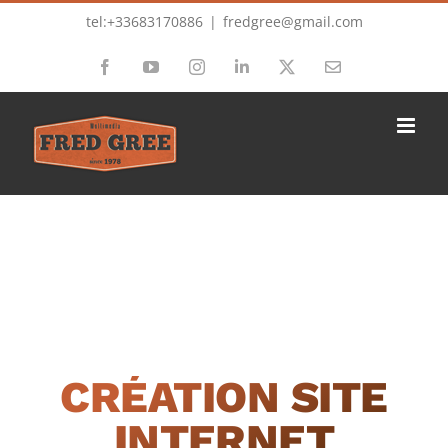
Passer
tel:+33683170886
|
fredgree@gmail.com
au
Facebook
YouTube
Instagram
LinkedIn
X
Email
contenu
CRÉATION SITE
INTERNET