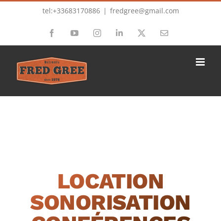
Passer
tel:+33683170886
|
fredgree@gmail.com
au
Facebook
YouTube
Instagram
LinkedIn
X
Email
contenu
LOCATION
SONORISATION