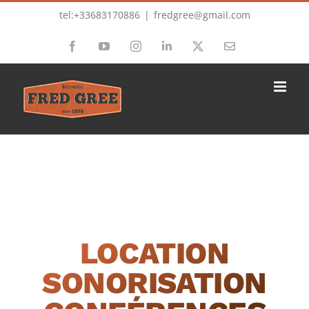
Passer
tel:+33683170886
|
fredgree@gmail.com
au
Facebook
YouTube
Instagram
LinkedIn
X
Email
contenu
LOCATION
SONORISATION