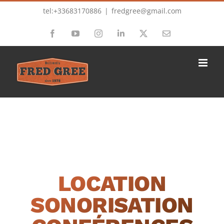
Passer
tel:+33683170886
|
fredgree@gmail.com
au
Facebook
YouTube
Instagram
LinkedIn
X
Email
contenu
LOCATION
SONORISATION