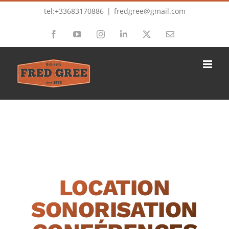
Passer
tel:+33683170886
|
fredgree@gmail.com
au
Facebook
YouTube
Instagram
LinkedIn
X
Email
contenu
LOCATION
SONORISATION