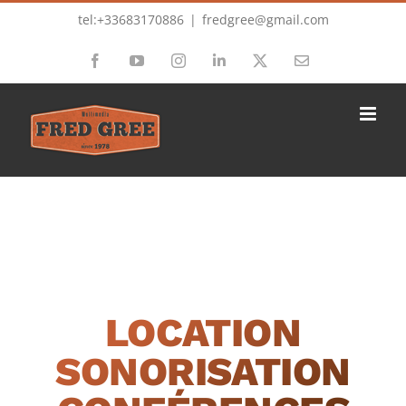
Passer
tel:+33683170886
|
fredgree@gmail.com
au
Facebook
YouTube
Instagram
LinkedIn
X
Email
contenu
LOCATION
SONORISATION