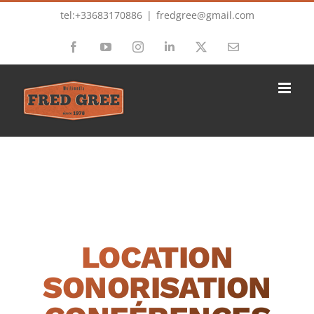
Passer
tel:+33683170886
|
fredgree@gmail.com
au
Facebook
YouTube
Instagram
LinkedIn
X
Email
contenu
LOCATION
SONORISATION