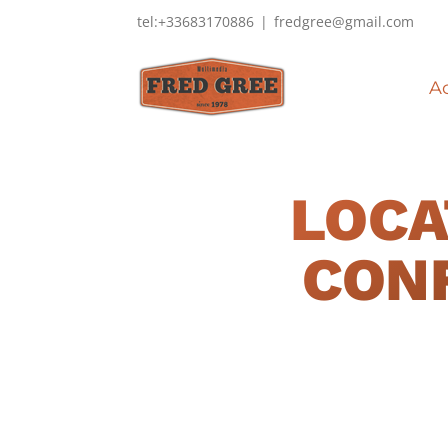
Passer
tel:+33683170886
|
fredgree@gmail.com
au
contenu
Ac
LOCA
CON