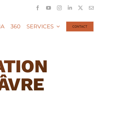
Facebook
YouTube
Instagram
LinkedIn
X
Email
IA
360
SERVICES
CONTACT
ATION
ÂVRE