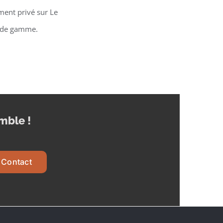
ment privé sur Le
t de gamme.
mble !
Contact