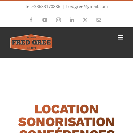
Passer
tel:+33683170886
|
fredgree@gmail.com
au
Facebook
YouTube
Instagram
LinkedIn
X
Email
contenu
LOCATION
SONORISATION