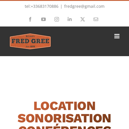
Passer
tel:+33683170886
|
fredgree@gmail.com
au
Facebook
YouTube
Instagram
LinkedIn
X
Email
contenu
LOCATION
SONORISATION